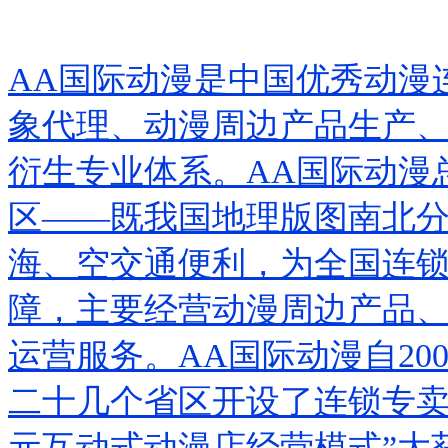
AA
国际动漫是中国优秀动漫
象代理、动漫周边产品生产
衍生专业体系。
AA
国际动漫
区
——
既我国地理版图南北
海、空交通便利，为全国连
障
，主要经营动漫
周边产品
运营
服务
。
AA
国际动漫自
20
二十几个省区开设了连锁专
元互动式动漫店经营模式
”
大