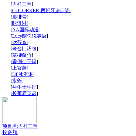
[
吉祥三宝
]
[
COLORKER-西班牙进口瓷
]
[
廖排骨
]
[
咔淇淋
]
[
AA国际动漫
]
[
Lucy陪你说英语
]
[
达芬奇
]
[
老台门汤包
]
[
草柳藤竹
]
[
香倒仙干锅
]
[
上官燕
]
[
DF冰淇淋
]
[
水斧
]
[
斗牛士牛排
]
[
长颈鹿英语
]
项目名:吉祥三宝
投资额: