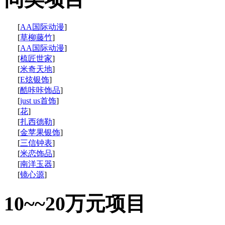
[
AA国际动漫
]
[
草柳藤竹
]
[
AA国际动漫
]
[
梳匠世家
]
[
米奇天地
]
[
E炫银饰
]
[
酷咔咔饰品
]
[
just us首饰
]
[
花
]
[
扎西德勒
]
[
金苹果银饰
]
[
三信钟表
]
[
米恋饰品
]
[
南洋玉器
]
[
镜心源
]
10~~20万元项目