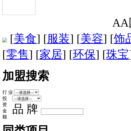
A
[
美食
] [
服装
] [
美容
] [
饰
[
零售
] [
家居
] [
环保
] [
珠宝
加盟搜索
行 业
投
资
品 牌
金
额
同类项目