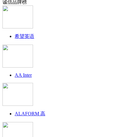
诚信品牌榜
希望英语
AA Inter
ALAFORM 高