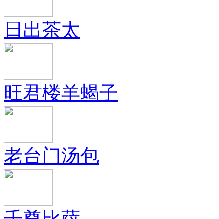
日出茶太
旺君楼羊蝎子
老台门汤包
千尊比萨