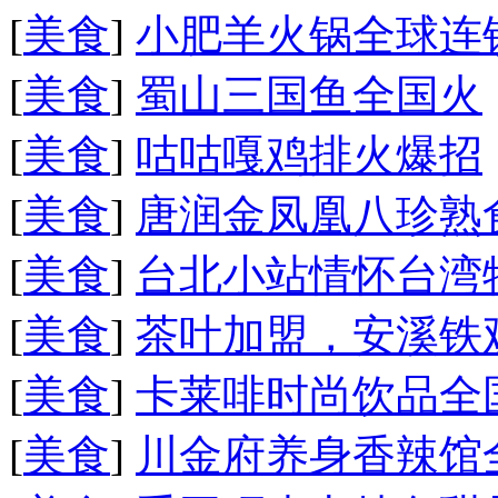
[
美食
]
小肥羊火锅全球连
[
美食
]
蜀山三国鱼全国火
[
美食
]
咕咕嘎鸡排火爆招
[
美食
]
唐润金凤凰八珍熟
[
美食
]
台北小站情怀台湾
[
美食
]
茶叶加盟，安溪铁
[
美食
]
卡莱啡时尚饮品全
[
美食
]
川金府养身香辣馆