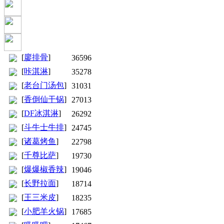
[
廖排骨
]
36596
[
咔淇淋
]
35278
[
老台门汤包
]
31031
[
香倒仙干锅
]
27013
[
DF冰淇淋
]
26292
[
斗牛士牛排
]
24745
[
诸葛烤鱼
]
22798
[
千尊比萨
]
19730
[
爆爆椒香辣
]
19046
[
长野拉面
]
18714
[
王三米皮
]
18235
[
小肥羊火锅
]
17685