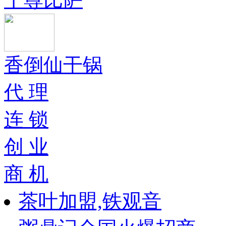
香倒仙干锅
代 理
连 锁
创 业
商 机
茶叶加盟,铁观音