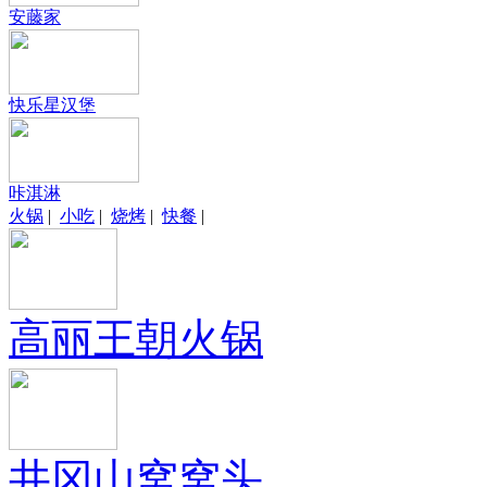
安藤家
快乐星汉堡
咔淇淋
火锅
|
小吃
|
烧烤
|
快餐
|
高丽王朝火锅
井冈山窝窝头