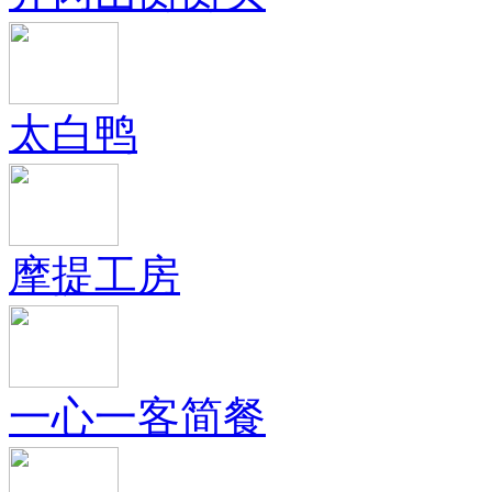
太白鸭
摩提工房
一心一客简餐