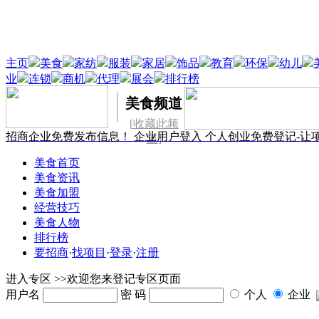
主页
美食
家纺
服装
家居
饰品
教育
环保
幼儿
业
连锁
商机
代理
展会
排行榜
美食频道
[
收藏此频
招商企业免费发布信息！
企业用户登入
个人创业免费登记-让
道
]
美食首页
美食资讯
美食加盟
经营技巧
美食人物
排行榜
要招商
·
找项目
·
登录
·
注册
进入专区 >>欢迎您来登记专区页面
用户名
密 码
个人
企业