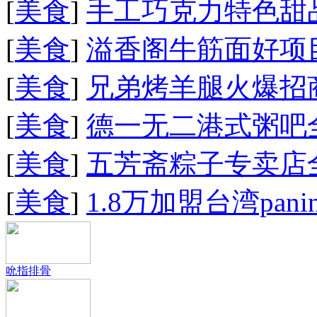
[
美食
]
手工巧克力特色甜
[
美食
]
溢香阁牛筋面好项
[
美食
]
兄弟烤羊腿火爆招
[
美食
]
德一无二港式粥吧
[
美食
]
五芳斋粽子专卖店
[
美食
]
1.8万加盟台湾pan
吮指排骨