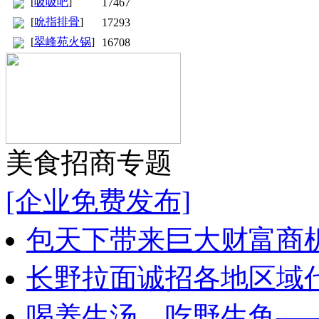
[
吸吸吧
]
17467
[
吮指排骨
]
17293
[
翠峰苑火锅
]
16708
美食招商专题
[企业免费发布]
包天下带来巨大财富商
长野拉面诚招各地区域代
喝养生汤，吃野生鱼—