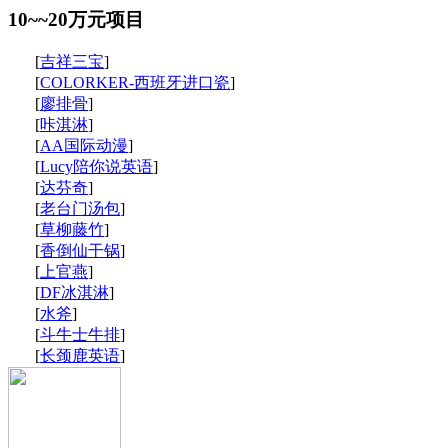
10~~20万元项目
[
吉祥三宝
]
[
COLORKER-西班牙进口瓷
]
[
廖排骨
]
[
咔淇淋
]
[
AA国际动漫
]
[
Lucy陪你说英语
]
[
达芬奇
]
[
老台门汤包
]
[
草柳藤竹
]
[
香倒仙干锅
]
[
上官燕
]
[
DF冰淇淋
]
[
水斧
]
[
斗牛士牛排
]
[
长颈鹿英语
]