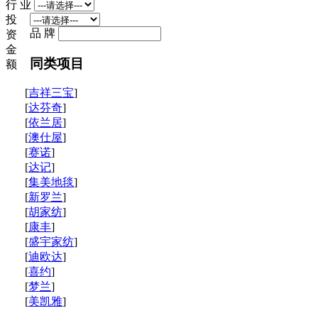
行 业
投
品 牌
资
金
同类项目
额
[
吉祥三宝
]
[
达芬奇
]
[
依兰居
]
[
澳仕屋
]
[
赛诺
]
[
达记
]
[
集美地毯
]
[
新罗兰
]
[
胡家纺
]
[
康丰
]
[
盛宇家纺
]
[
迪欧达
]
[
喜约
]
[
梦兰
]
[
美凯雅
]