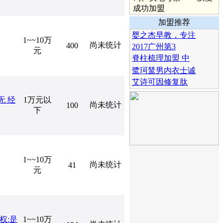
成功加盟
加盟推荐
婴之杰早教，专注
1~~10万
尚未统计
400
2017广州第3
元
脊柱梳理加盟 中
鹭珂鸶男内衣士诚
艾诗可因修复肽
无 经
1万元以
尚未统计
100
下
1~~10万
尚未统计
41
元
权:是
1~~10万