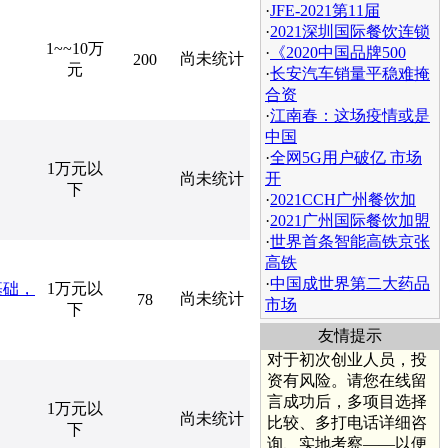
·
JFE-2021第11届
·
2021深圳国际餐饮连锁
1~~10万
·
《2020中国品牌500
尚未统计
200
元
·
长安汽车销量平稳难掩
合资
·
江南春：这场疫情或是
中国
·
全网5G用户破亿 市场
1万元以
尚未统计
开
下
·
2021CCH广州餐饮加
·
2021广州国际餐饮加盟
·
世界首条智能高铁京张
高铁
·
中国成世界第二大药品
基础，
1万元以
尚未统计
78
市场
下
友情提示
对于初次创业人员，投
资有风险。请您在线留
言成功后，多项目选择
1万元以
尚未统计
比较、多打电话详细咨
下
询、实地考察——以便