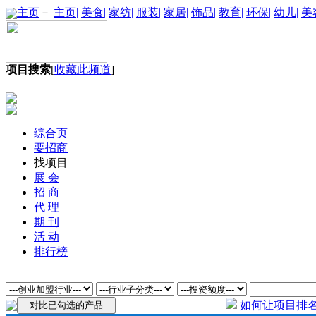
主页
－
主页|
美食|
家纺|
服装|
家居|
饰品|
教育|
环保|
幼儿|
美
项目搜索
[
收藏此频道
]
综合页
要招商
找项目
展 会
招 商
代 理
期 刊
活 动
排行榜
如何让项目排