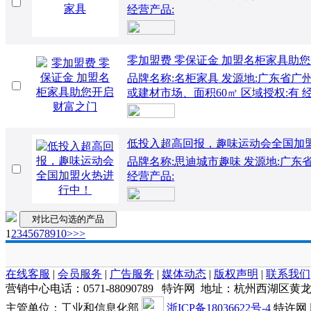
经营产品:
零加盟费 零保证金 加盟名柜家具助
品牌名称:名柜家具 发源地:广东省广州市
或建材市场、面积60㎡ 区域授权:有 
低投入超高回报，趣味运动会全国加
品牌名称:思迪城市趣味 发源地:广东省 
经营产品:
1
2
3
4
5
6
7
8
9
10
>
>>
在线客服
|
会员服务
|
广告服务
|
媒体动态
|
版权声明
|
联系我们
营销中心电话：0571-88090789 特许网 地址：杭州西湖区黄
主管单位：工业和信息化部
浙ICP备18036622号-4
特许网