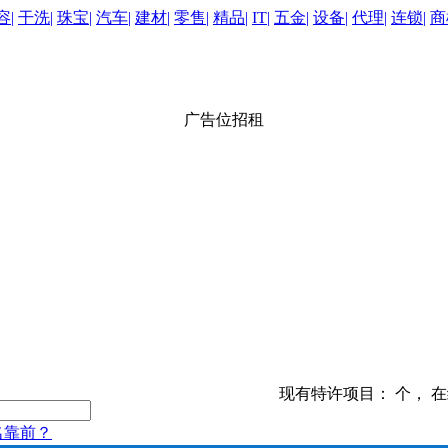
容|
干洗|
珠宝|
汽车|
建材|
零售|
精品|
IT|
五金|
设备|
代理|
连锁|
商
广告位招租
现有特许项目：
个， 
名靠前？