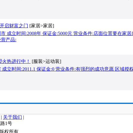
您开启财富之门
[家居>家居]
 成立时间:2008年 保证金:5000元 营业条件:店面位置要在家
经营产品:
盟火热进行中！
[服装>运动装]
成立时间:2011.1 保证金:0 营业条件:有强烈的成功意愿 区域授权
|
关于我们
|
龙路1号
 版权所有